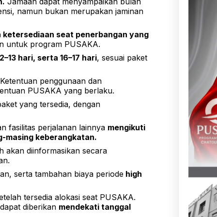
n.
Jamaah dapat menyampaikan bulan
rensi, namun bukan merupakan jaminan
n
ketersediaan seat penerbangan yang
an untuk program PUSAKA.
2–13 hari, serta 16–17 hari
, sesuai paket
 Ketentuan penggunaan dan
etentuan PUSAKA yang berlaku.
ket yang tersedia, dengan
 fasilitas perjalanan lainnya
mengikuti
g-masing keberangkatan.
ah akan diinformasikan secara
an.
an, serta tambahan biaya periode
high
etelah tersedia alokasi seat PUSAKA.
 dapat diberikan
mendekati tanggal