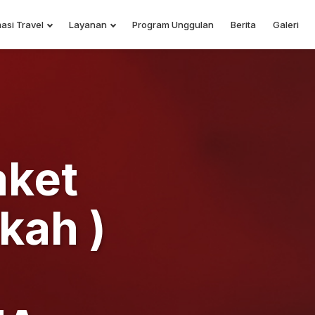
asi Travel
Layanan
Program Unggulan
Berita
Galeri
aket
kah )