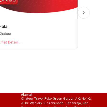
Halal
PLAN
Chatour
Chatour
Lihat Detail →
Lihat Detail →
Alamat
Chatour Travel Ruko Green Garden A-2 No.1-2,
Jl. Dr. Wahidin Sudirohusodo, Dahanrejo, Kec.