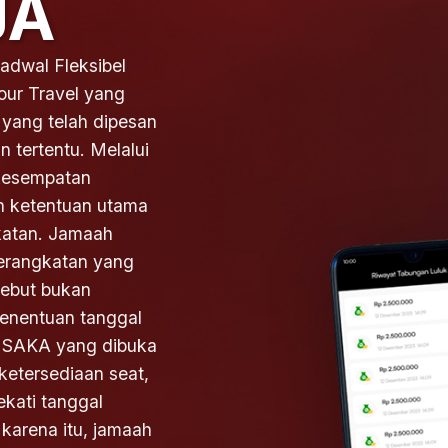
JA
wal Fleksibel
ur Travel yang
yang telah dipesan
 tertentu. Melalui
kesempatan
n ketentuan utama
katan. Jamaah
erangkatan yang
sebut bukan
Penentuan tanggal
PUSAKA yang dibuka
ketersediaan seat,
kati tanggal
 karena itu, jamaah