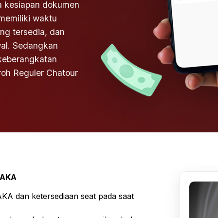
ta kesiapan dokumen
memiliki waktu
ang tersedia, dan
wal. Sedangkan
keberangkatan
roh Reguler Chatour
SAKA
A dan ketersediaan seat pada saat