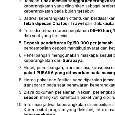
Jamaah
tidak memilih tanggal keberangkata
keberangkatan yang diinginkan sebagai prefe
keberangkatan pada bulan tersebut.
Jadwal keberangkatan ditentukan berdasarka
telah dipesan Chatour Travel
dan dialokasik
Tersedia pilihan durasi perjalanan
09–10 hari, 1
dan seat yang tersedia.
Deposit pendaftaran Rp150.000 per jamaah
.
pengembalian deposit mengikuti syarat dan k
Penerbangan menggunakan maskapai sesuai pa
keberangkatan dari
Surabaya
.
Hotel, penerbangan, transportasi, konsumsi dan
paket PUSAKA yang ditawarkan pada masin
Harga paket dan fasilitas yang diperoleh jama
transparan pada saat penawaran keberangkat
Biaya dokumen perjalanan, vaksin, perlengkap
season
mengikuti ketentuan paket yang dipilih.
Informasi jadwal keberangkatan disampaikan s
Karena sifat program yang fleksibel, informasi
keberangkatan.