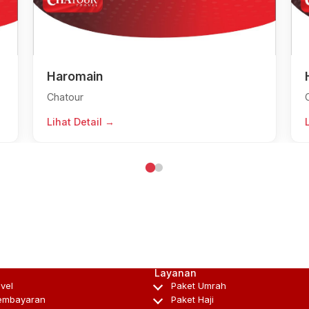
Haromain
Chatour
Lihat Detail →
Layanan
avel
Paket Umrah
embayaran
Paket Haji