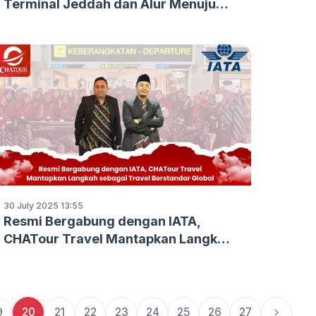
Terminal Jeddah dan Alur Menuju
Madinah
30 July 2025 13:55
Resmi Bergabung dengan IATA,
CHATour Travel Mantapkan Langkah
sebagai Travel Berstandar Global
9
20
21
22
23
24
25
26
27