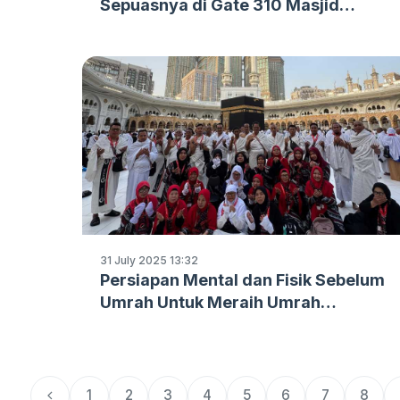
Sepuasnya di Gate 310 Masjid
Nabawi
31 July 2025 13:32
Persiapan Mental dan Fisik Sebelum
Umrah Untuk Meraih Umrah
Keluarga Bahagia nan Penuh Berkah
1
2
3
4
5
6
7
8