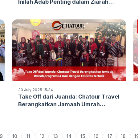
Inilah Adab Penting dalam Ziarah
Makam Nabi
30 July 2025 15:34
Take Off dari Juanda: Chatour Travel
Berangkatkan Jamaah Umrah
program 14 Hari dengan Fasilitas
Terbaik
9
10
11
12
13
14
15
16
17
18
1