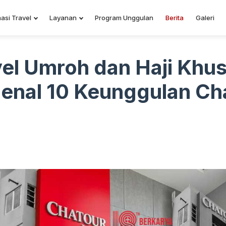
asi Travel
Layanan
Program Unggulan
Berita
Galeri
el Umroh dan Haji Khu
enal 10 Keunggulan Cha