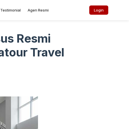
Testimonial
Agen Resmi
Login
sus Resmi
tour Travel