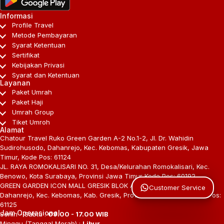
Informasi
Profile Travel
Metode Pembayaran
Syarat Ketentuan
Sertifikat
Kebijakan Privasi
Syarat dan Ketentuan
Layanan
Paket Umrah
Paket Haji
Umrah Group
Tiket Umroh
Alamat
Chatour Travel Ruko Green Garden A-2 No.1-2, Jl. Dr. Wahidin
Sudirohusodo, Dahanrejo, Kec. Kebomas, Kabupaten Gresik, Jawa
Timur, Kode Pos: 61124
JL. RAYA ROMOKALISARI NO. 31, Desa/Kelurahan Romokalisari, Kec.
Benowo, Kota Surabaya, Provinsi Jawa Timur Kode Pos: 60192
GREEN GARDEN ICON MALL GRESIK BLOK A1-2, Desa/Kelurahan
Customer Service
Dahanrejo, Kec. Kebomas, Kab. Gresik, Provinsi Jawa Timur, Kode Pos:
61125
Jam Operasional
Senin - Sabtu :
09.00 - 17.00 WIB
Minggu (Tanggal Merah) :
Libur