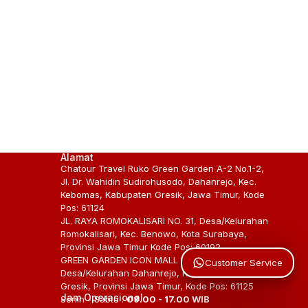
Alamat
Chatour Travel Ruko Green Garden A-2 No.1-2,
Jl. Dr. Wahidin Sudirohusodo, Dahanrejo, Kec.
Kebomas, Kabupaten Gresik, Jawa Timur, Kode
Pos: 61124
JL. RAYA ROMOKALISARI NO. 31, Desa/Kelurahan
Romokalisari, Kec. Benowo, Kota Surabaya,
Provinsi Jawa Timur Kode Pos: 60192
GREEN GARDEN ICON MALL GRESIK BLOK A1-2,
Customer Service
Desa/Kelurahan Dahanrejo, Kec. Kebomas, Kab.
Gresik, Provinsi Jawa Timur, Kode Pos: 61125
Jam Operasional
Senin - Sabtu :
09.00 - 17.00 WIB