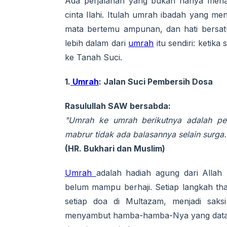
Ada perjalanan yang bukan hanya menap
cinta Ilahi. Itulah umrah ibadah yang men
mata bertemu ampunan, dan hati bersat
lebih dalam dari
umrah
itu sendiri: keti
ke Tanah Suci.
1.
Umrah
: Jalan Suci Pembersih Dosa
Rasulullah SAW bersabda:
"Umrah ke umrah berikutnya adalah pe
mabrur tidak ada balasannya selain surga.
(HR. Bukhari dan Muslim)
Umrah
adalah hadiah agung dari Alla
belum mampu berhaji. Setiap langkah th
setiap doa di Multazam, menjadi saks
menyambut hamba-hamba-Nya yang datan