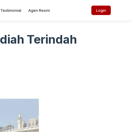
Testimonial
Agen Resmi
Login
adiah Terindah