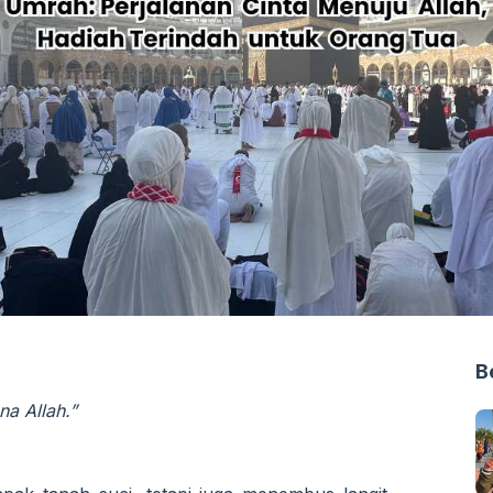
B
a Allah.”