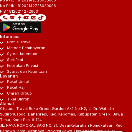
No PIHK : 81202142726030006
NIB : 8120214272603
Informasi
Profile Travel
Metode Pembayaran
Syarat Ketentuan
Sertifikat
Kebijakan Privasi
Syarat dan Ketentuan
Layanan
Paket Umrah
Paket Haji
Umrah Group
Tiket Umroh
Alamat
Chatour Travel Ruko Green Garden A-2 No.1-2, Jl. Dr. Wahidin
Sudirohusodo, Dahanrejo, Kec. Kebomas, Kabupaten Gresik, Jawa
Timur, Kode Pos: 61124
JL. RAYA ROMOKALISARI NO. 31, Desa/Kelurahan Romokalisari, Kec.
Benowo, Kota Surabaya, Provinsi Jawa Timur Kode Pos: 60192