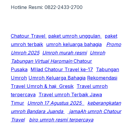
Hotline Resmi: 0822-2433-2700
Chatour Travel
paket umroh unggulan
paket
umroh terbaik
umroh keluarga bahagia
Promo
Umroh 2025
Umroh murah resmi
Umroh
Tabungan Virtual Haromain
Chatour
Pusaka
MIlad Chatour Travel ke-17
Tabungan
Umroh
Umroh Keluarga Bahagia
Rekomendasi
Travel Umroh & haji Gresik
Travel umroh
terpercaya
Travel umroh Terbaik Jawa
Timur
Umroh 17 Agustus 2025
keberangkatan
umroh Bandara Juanda
jamaAh umroh Chatour
Travel
biro umroh resmi terpercaya