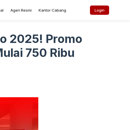
al
Agen Resmi
Kantor Cabang
Login
xpo 2025! Promo
ulai 750 Ribu