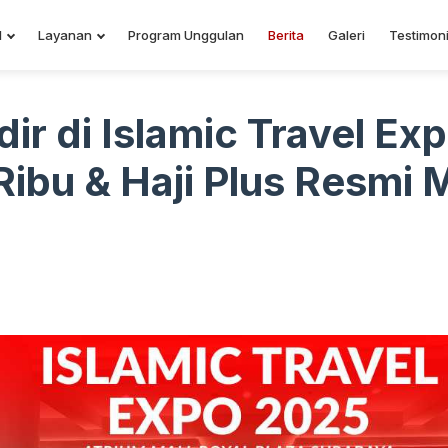
l
Layanan
Program Unggulan
Berita
Galeri
Testimoni
dir di Islamic Travel E
ibu & Haji Plus Resmi M