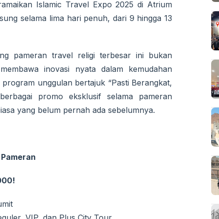
amaikan Islamic Travel Expo 2025 di Atrium
ung selama lima hari penuh, dari 9 hingga 13
g pameran travel religi terbesar ini bukan
pi membawa inovasi nyata dalam kemudahan
 program unggulan bertajuk “Pasti Berangkat,
berbagai promo eksklusif selama pameran
iasa yang belum pernah ada sebelumnya.
a Pameran
000!
umit
guler, VIP, dan Plus City Tour