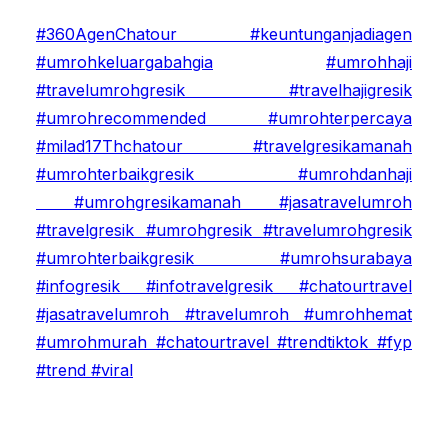
#360AgenChatour #keuntunganjadiagen
#umrohkeluargabahgia
#umrohhaji
#travelumrohgresik #travelhajigresik
#umrohrecommended #umrohterpercaya
#milad17Thchatour #travelgresikamanah
#umrohterbaikgresik #umrohdanhaji
#umrohgresikamanah #jasatravelumroh
#travelgresik #umrohgresik #travelumrohgresik
#umrohterbaikgresik #umrohsurabaya
#infogresik #infotravelgresik #chatourtravel
#jasatravelumroh #travelumroh #umrohhemat
#umrohmurah #chatourtravel #trendtiktok #fyp
#trend #viral