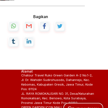
Bagikan
Alamat
Chatour Travel Ruko Green Garden A-2 No.1-2,
Jl. Dr. Wahidin Sudirohusodo, Dahanrejo, Kec.
Kebomas, Kabupaten Gresik, Jawa Timur, Kode
Pos: 61124
JL. RAYA ROMOKALISARI NO. 31, Desa/Kelurahan
Romokalisari, Kec. Benowo, Kota Surabaya,
Provinsi Jawa Timur Kode Pos: 60192
GREEN GARDEN ICON MALL GRESIK BLOK A1-2,