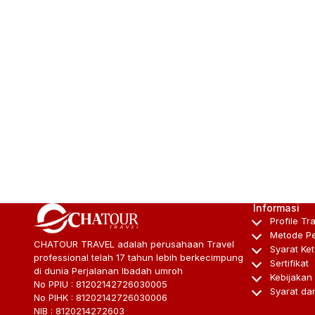
Informasi
Profile Tr
Metode P
CHATOUR TRAVEL adalah perusahaan Travel
Syarat Ke
professional telah 17 tahun lebih berkecimpung
Sertifikat
di dunia Perjalanan Ibadah umroh
Kebijakan 
No PPIU : 81202142726030005
Syarat da
No PIHK : 81202142726030006
NIB : 8120214272603