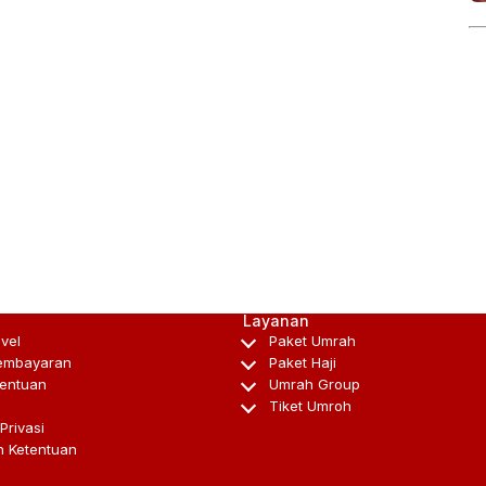
Layanan
avel
Paket Umrah
embayaran
Paket Haji
tentuan
Umrah Group
Tiket Umroh
Privasi
n Ketentuan